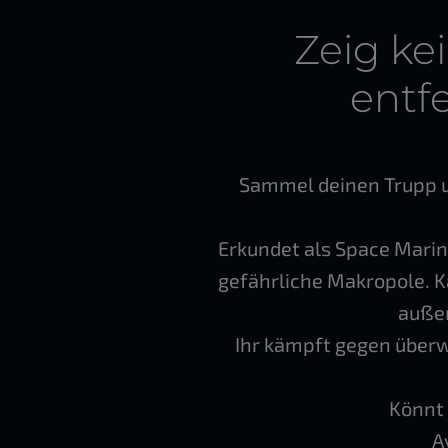
Zeig ke
entf
Sammel deinen Trupp u
Erkundet als Space Marin
gefährliche Makropole. 
außer
Ihr kämpft gegen überw
Könnt 
A