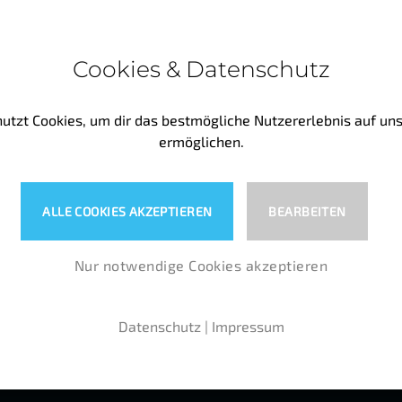
Cookies & Datenschutz
utzt Cookies, um dir das bestmögliche Nutzererlebnis auf un
ermöglichen.
 diesen Inhalt zu sehen, musst du erst die Cookies akzeptier
ALLE COOKIES AKZEPTIEREN
BEARBEITEN
iFrames von youtube immer anzeigen.
Nur notwendige Cookies akzeptieren
AKZEPTIEREN UND ANZEIGEN
Datenschutz
|
Impressum