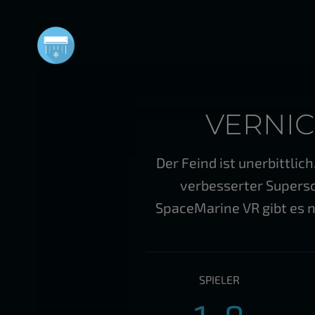
Zum
Inhalt
springen
VERNI
Der Feind ist unerbittlic
verbesserter Supers
SpaceMarine VR gibt es n
SPIELER