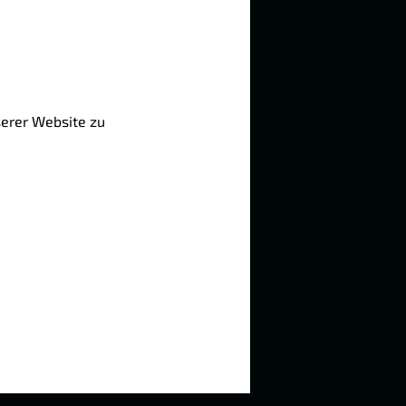
serer Website zu
en.