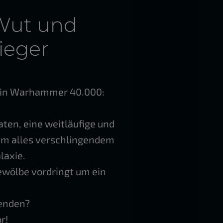
 Wut und
ieger
n in Warhammer 40.000:
ten, eine weitläufige und
em alles verschlingendem
laxie.
Gewölbe vordringt um ein
wenden?
r!